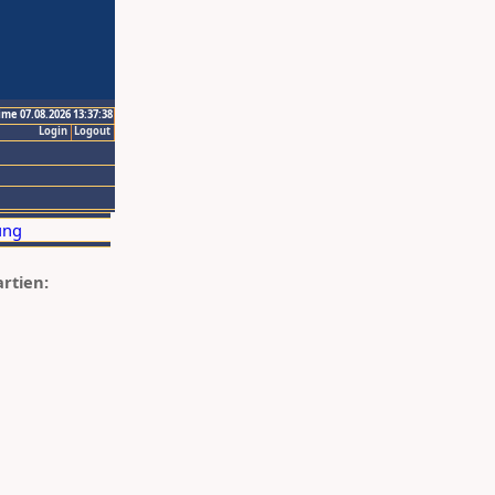
ime 07.08.2026 13:37:38
Login
Logout
artien: