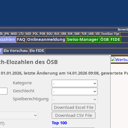
Servert
TA
JPN
MKD
LTU
NED
POL
POR
ROU
RUS
SRB
SVK
SWE
TUR
UKR
VIE
FontSize:11pt
ozahlen
FAQ
Onlineanmeldung
Swiss-Manager
ÖSB
FIDE
T
Elo Vorschau
Elo FIDE
ch-Elozahlen des ÖSB
 01.01.2026, letzte Änderung am 14.01.2026 09:08, gewertete P
Kategorie
Geschlecht
Spielberechtigung
Top 100
UT)