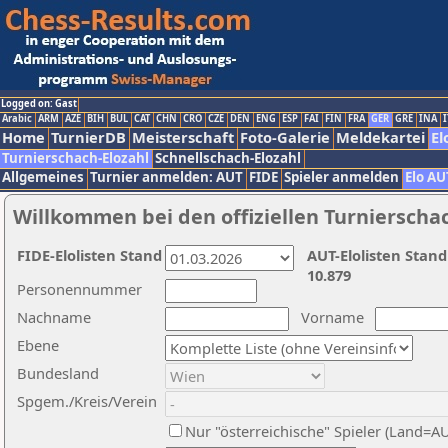
Logged on: Gast
Arabic
ARM
AZE
BIH
BUL
CAT
CHN
CRO
CZE
DEN
ENG
ESP
FAI
FIN
FRA
GER
GRE
INA
I
Home
TurnierDB
Meisterschaft
Foto-Galerie
Meldekartei
El
Turnierschach-Elozahl
Schnellschach-Elozahl
Allgemeines
Turnier anmelden: AUT
FIDE
Spieler anmelden
Elo AU
Willkommen bei den offiziellen Turnierscha
FIDE-Elolisten Stand
AUT-Elolisten Stand
10.879
Personennummer
Nachname
Vorname
Ebene
Bundesland
Spgem./Kreis/Verein
Nur "österreichische" Spieler (Land=A