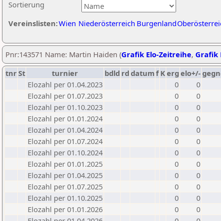
Sortierung
Vereinslisten:
Wien
Niederösterreich
Burgenland
Oberösterrei
Pnr:143571 Name: Martin Haiden (
Grafik Elo-Zeitreihe
,
Grafik 
tnr
St
turnier
bdld
rd
datum
f
K
erg
elo+/-
gegn
Elozahl per 01.04.2023
0
0
Elozahl per 01.07.2023
0
0
Elozahl per 01.10.2023
0
0
Elozahl per 01.01.2024
0
0
Elozahl per 01.04.2024
0
0
Elozahl per 01.07.2024
0
0
Elozahl per 01.10.2024
0
0
Elozahl per 01.01.2025
0
0
Elozahl per 01.04.2025
0
0
Elozahl per 01.07.2025
0
0
Elozahl per 01.10.2025
0
0
Elozahl per 01.01.2026
0
0
Elozahl per 01.04.2026
0
0