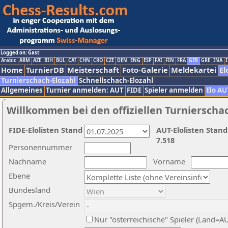
Logged on: Gast
Arabic
ARM
AZE
BIH
BUL
CAT
CHN
CRO
CZE
DEN
ENG
ESP
FAI
FIN
FRA
GER
GRE
INA
I
Home
TurnierDB
Meisterschaft
Foto-Galerie
Meldekartei
El
Turnierschach-Elozahl
Schnellschach-Elozahl
Allgemeines
Turnier anmelden: AUT
FIDE
Spieler anmelden
Elo AU
Willkommen bei den offiziellen Turnierscha
FIDE-Elolisten Stand
AUT-Elolisten Stand
7.518
Personennummer
Nachname
Vorname
Ebene
Bundesland
Spgem./Kreis/Verein
Nur "österreichische" Spieler (Land=A