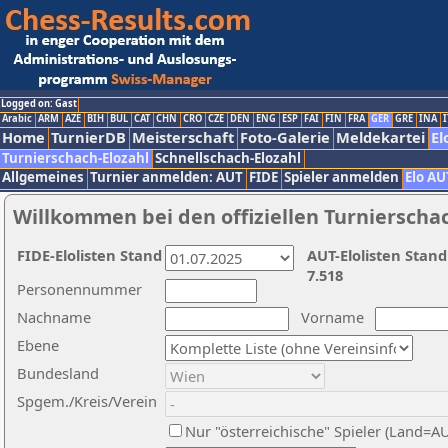
Logged on: Gast
Arabic
ARM
AZE
BIH
BUL
CAT
CHN
CRO
CZE
DEN
ENG
ESP
FAI
FIN
FRA
GER
GRE
INA
I
Home
TurnierDB
Meisterschaft
Foto-Galerie
Meldekartei
El
Turnierschach-Elozahl
Schnellschach-Elozahl
Allgemeines
Turnier anmelden: AUT
FIDE
Spieler anmelden
Elo AU
Willkommen bei den offiziellen Turnierscha
FIDE-Elolisten Stand
AUT-Elolisten Stand
7.518
Personennummer
Nachname
Vorname
Ebene
Bundesland
Spgem./Kreis/Verein
Nur "österreichische" Spieler (Land=A