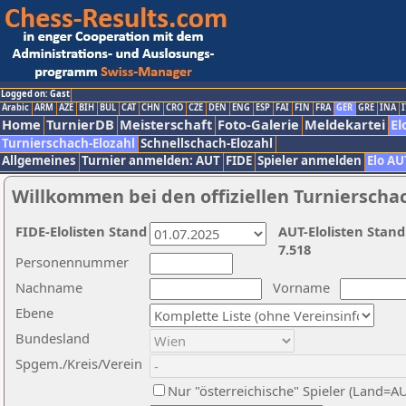
Logged on: Gast
Arabic
ARM
AZE
BIH
BUL
CAT
CHN
CRO
CZE
DEN
ENG
ESP
FAI
FIN
FRA
GER
GRE
INA
I
Home
TurnierDB
Meisterschaft
Foto-Galerie
Meldekartei
El
Turnierschach-Elozahl
Schnellschach-Elozahl
Allgemeines
Turnier anmelden: AUT
FIDE
Spieler anmelden
Elo AU
Willkommen bei den offiziellen Turnierscha
FIDE-Elolisten Stand
AUT-Elolisten Stand
7.518
Personennummer
Nachname
Vorname
Ebene
Bundesland
Spgem./Kreis/Verein
Nur "österreichische" Spieler (Land=A