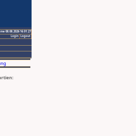
ime 08.08.2026 16:01:27
Login
Logout
artien: