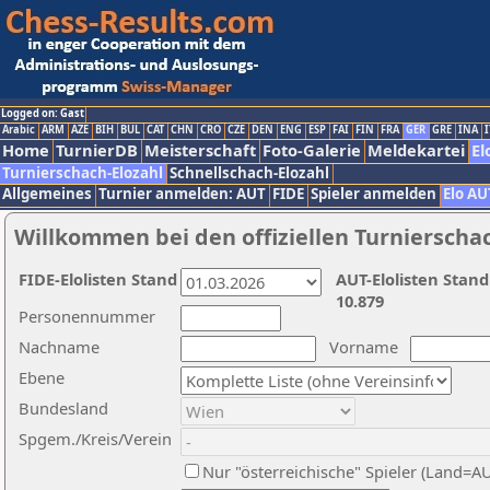
Logged on: Gast
Arabic
ARM
AZE
BIH
BUL
CAT
CHN
CRO
CZE
DEN
ENG
ESP
FAI
FIN
FRA
GER
GRE
INA
I
Home
TurnierDB
Meisterschaft
Foto-Galerie
Meldekartei
El
Turnierschach-Elozahl
Schnellschach-Elozahl
Allgemeines
Turnier anmelden: AUT
FIDE
Spieler anmelden
Elo AU
Willkommen bei den offiziellen Turnierscha
FIDE-Elolisten Stand
AUT-Elolisten Stand
10.879
Personennummer
Nachname
Vorname
Ebene
Bundesland
Spgem./Kreis/Verein
Nur "österreichische" Spieler (Land=A