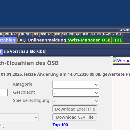
Servert
TA
JPN
MKD
LTU
NED
POL
POR
ROU
RUS
SRB
SVK
SWE
TUR
UKR
VIE
FontSize:11pt
ozahlen
FAQ
Onlineanmeldung
Swiss-Manager
ÖSB
FIDE
T
Elo Vorschau
Elo FIDE
ch-Elozahlen des ÖSB
 01.01.2026, letzte Änderung am 14.01.2026 09:08, gewertete P
Kategorie
Geschlecht
Spielberechtigung
Top 100
UT)