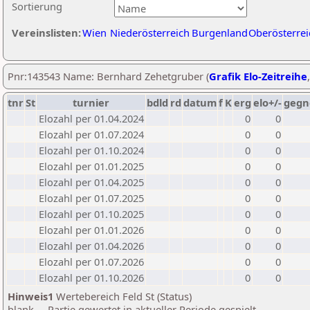
Sortierung
Vereinslisten:
Wien
Niederösterreich
Burgenland
Oberösterrei
Pnr:143543 Name: Bernhard Zehetgruber (
Grafik Elo-Zeitreihe
tnr
St
turnier
bdld
rd
datum
f
K
erg
elo+/-
gegn
Elozahl per 01.04.2024
0
0
Elozahl per 01.07.2024
0
0
Elozahl per 01.10.2024
0
0
Elozahl per 01.01.2025
0
0
Elozahl per 01.04.2025
0
0
Elozahl per 01.07.2025
0
0
Elozahl per 01.10.2025
0
0
Elozahl per 01.01.2026
0
0
Elozahl per 01.04.2026
0
0
Elozahl per 01.07.2026
0
0
Elozahl per 01.10.2026
0
0
Hinweis1
Wertebereich Feld St (Status)
blank ... Partie gewertet in aktueller Periode gespielt