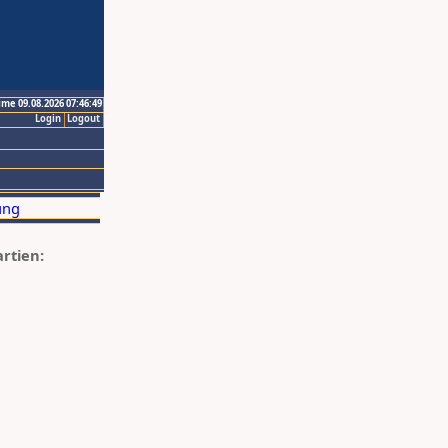
ime 09.08.2026 07:46:49
Login
Logout
artien: