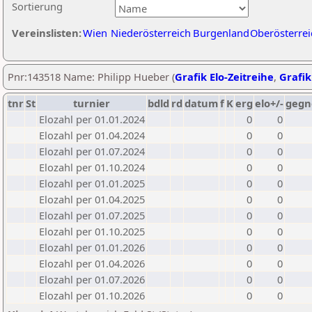
Sortierung
Vereinslisten:
Wien
Niederösterreich
Burgenland
Oberösterrei
Pnr:143518 Name: Philipp Hueber (
Grafik Elo-Zeitreihe
,
Grafik
tnr
St
turnier
bdld
rd
datum
f
K
erg
elo+/-
gegn
Elozahl per 01.01.2024
0
0
Elozahl per 01.04.2024
0
0
Elozahl per 01.07.2024
0
0
Elozahl per 01.10.2024
0
0
Elozahl per 01.01.2025
0
0
Elozahl per 01.04.2025
0
0
Elozahl per 01.07.2025
0
0
Elozahl per 01.10.2025
0
0
Elozahl per 01.01.2026
0
0
Elozahl per 01.04.2026
0
0
Elozahl per 01.07.2026
0
0
Elozahl per 01.10.2026
0
0