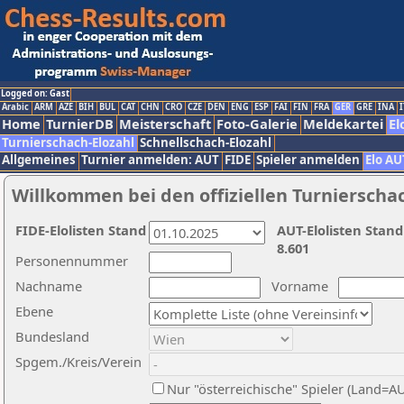
Logged on: Gast
Arabic
ARM
AZE
BIH
BUL
CAT
CHN
CRO
CZE
DEN
ENG
ESP
FAI
FIN
FRA
GER
GRE
INA
I
Home
TurnierDB
Meisterschaft
Foto-Galerie
Meldekartei
El
Turnierschach-Elozahl
Schnellschach-Elozahl
Allgemeines
Turnier anmelden: AUT
FIDE
Spieler anmelden
Elo AU
Willkommen bei den offiziellen Turnierscha
FIDE-Elolisten Stand
AUT-Elolisten Stand
8.601
Personennummer
Nachname
Vorname
Ebene
Bundesland
Spgem./Kreis/Verein
Nur "österreichische" Spieler (Land=A