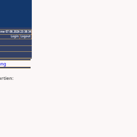
ime 07.08.2026 23:38:34
Login
Logout
artien: