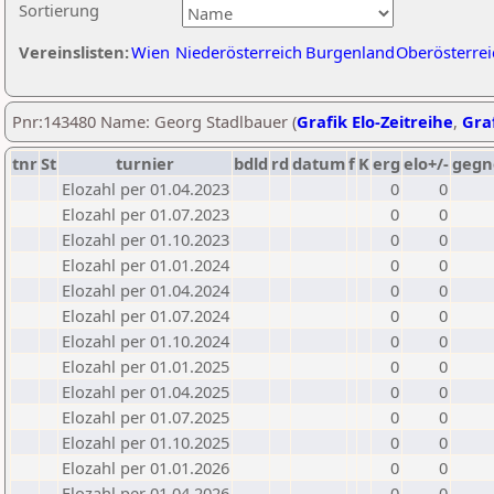
Sortierung
Vereinslisten:
Wien
Niederösterreich
Burgenland
Oberösterrei
Pnr:143480 Name: Georg Stadlbauer (
Grafik Elo-Zeitreihe
,
Graf
tnr
St
turnier
bdld
rd
datum
f
K
erg
elo+/-
gegn
Elozahl per 01.04.2023
0
0
Elozahl per 01.07.2023
0
0
Elozahl per 01.10.2023
0
0
Elozahl per 01.01.2024
0
0
Elozahl per 01.04.2024
0
0
Elozahl per 01.07.2024
0
0
Elozahl per 01.10.2024
0
0
Elozahl per 01.01.2025
0
0
Elozahl per 01.04.2025
0
0
Elozahl per 01.07.2025
0
0
Elozahl per 01.10.2025
0
0
Elozahl per 01.01.2026
0
0
Elozahl per 01.04.2026
0
0