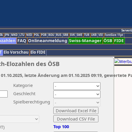
Servert
TA
JPN
MKD
LTU
NED
POL
POR
ROU
RUS
SRB
SVK
SWE
TUR
UKR
VIE
FontSize:11pt
ozahlen
FAQ
Onlineanmeldung
Swiss-Manager
ÖSB
FIDE
T
Elo Vorschau
Elo FIDE
ch-Elozahlen des ÖSB
 01.10.2025, letzte Änderung am 01.10.2025 09:19, gewertete P
Kategorie
Geschlecht
Spielberechtigung
Top 100
UT)