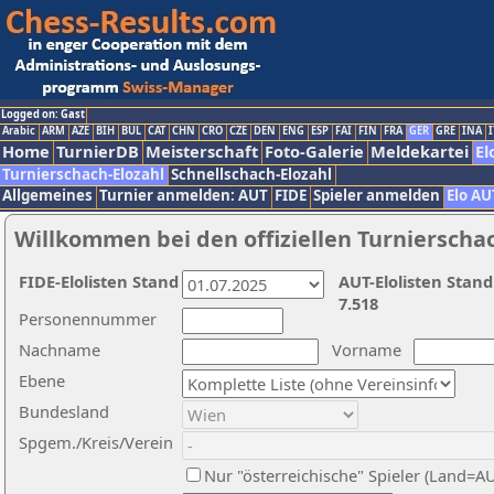
Logged on: Gast
Arabic
ARM
AZE
BIH
BUL
CAT
CHN
CRO
CZE
DEN
ENG
ESP
FAI
FIN
FRA
GER
GRE
INA
I
Home
TurnierDB
Meisterschaft
Foto-Galerie
Meldekartei
El
Turnierschach-Elozahl
Schnellschach-Elozahl
Allgemeines
Turnier anmelden: AUT
FIDE
Spieler anmelden
Elo AU
Willkommen bei den offiziellen Turnierscha
FIDE-Elolisten Stand
AUT-Elolisten Stand
7.518
Personennummer
Nachname
Vorname
Ebene
Bundesland
Spgem./Kreis/Verein
Nur "österreichische" Spieler (Land=A