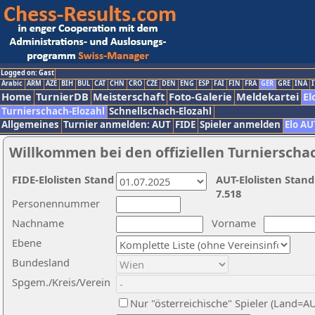
Logged on: Gast
Arabic
ARM
AZE
BIH
BUL
CAT
CHN
CRO
CZE
DEN
ENG
ESP
FAI
FIN
FRA
GER
GRE
INA
I
Home
TurnierDB
Meisterschaft
Foto-Galerie
Meldekartei
El
Turnierschach-Elozahl
Schnellschach-Elozahl
Allgemeines
Turnier anmelden: AUT
FIDE
Spieler anmelden
Elo AU
Willkommen bei den offiziellen Turnierscha
FIDE-Elolisten Stand
AUT-Elolisten Stand
7.518
Personennummer
Nachname
Vorname
Ebene
Bundesland
Spgem./Kreis/Verein
Nur "österreichische" Spieler (Land=A