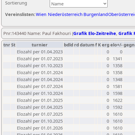
Sortierung
Vereinslisten:
Wien
Niederösterreich
Burgenland
Oberösterrei
Pnr:143440 Name: Paul Fakhouri (
Grafik Elo-Zeitreihe
,
Grafik P
tnr
St
turnier
bdld
rd
datum
f
K
erg
elo+/-
gegn
Elozahl per 01.04.2023
0
0
Elozahl per 01.07.2023
0
1341
Elozahl per 01.10.2023
0
1358
Elozahl per 01.01.2024
0
1358
Elozahl per 01.04.2024
0
1348
Elozahl per 01.07.2024
0
1581
Elozahl per 01.10.2024
0
1598
Elozahl per 01.01.2025
0
1622
Elozahl per 01.04.2025
0
1592
Elozahl per 01.07.2025
0
1610
Elozahl per 01.10.2025
0
1610
Elozahl per 01.01.2026
0
1610
Elozahl per 01.04.2026
0
1610