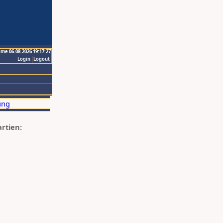
ime 06.08.2026 19:17:27
Login
Logout
artien: