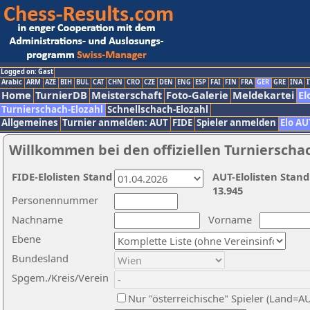
Logged on: Gast
Arabic
ARM
AZE
BIH
BUL
CAT
CHN
CRO
CZE
DEN
ENG
ESP
FAI
FIN
FRA
GER
GRE
INA
I
Home
TurnierDB
Meisterschaft
Foto-Galerie
Meldekartei
El
Turnierschach-Elozahl
Schnellschach-Elozahl
Allgemeines
Turnier anmelden: AUT
FIDE
Spieler anmelden
Elo AU
Willkommen bei den offiziellen Turnierscha
FIDE-Elolisten Stand
AUT-Elolisten Stand
13.945
Personennummer
Nachname
Vorname
Ebene
Bundesland
Spgem./Kreis/Verein
Nur "österreichische" Spieler (Land=A