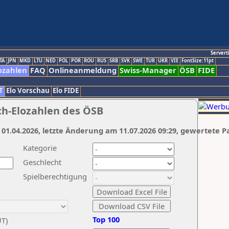
Servert
TA
JPN
MKD
LTU
NED
POL
POR
ROU
RUS
SRB
SVK
SWE
TUR
UKR
VIE
FontSize:11pt
ozahlen
FAQ
Onlineanmeldung
Swiss-Manager
ÖSB
FIDE
T
Elo Vorschau
Elo FIDE
ch-Elozahlen des ÖSB
 01.04.2026, letzte Änderung am 11.07.2026 09:29, gewertete P
Kategorie
Geschlecht
Spielberechtigung
Top 100
UT)