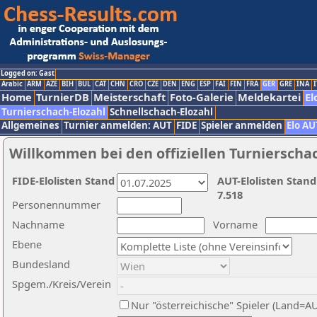
Logged on: Gast
Arabic
ARM
AZE
BIH
BUL
CAT
CHN
CRO
CZE
DEN
ENG
ESP
FAI
FIN
FRA
GER
GRE
INA
I
Home
TurnierDB
Meisterschaft
Foto-Galerie
Meldekartei
El
Turnierschach-Elozahl
Schnellschach-Elozahl
Allgemeines
Turnier anmelden: AUT
FIDE
Spieler anmelden
Elo AU
Willkommen bei den offiziellen Turnierscha
FIDE-Elolisten Stand
AUT-Elolisten Stand
7.518
Personennummer
Nachname
Vorname
Ebene
Bundesland
Spgem./Kreis/Verein
Nur "österreichische" Spieler (Land=A