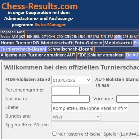
Logged on: Gast
Arabic
ARM
AZE
BIH
BUL
CAT
CHN
CRO
CZE
DEN
ENG
ESP
FAI
FIN
FRA
GER
GRE
INA
I
Home
TurnierDB
Meisterschaft
Foto-Galerie
Meldekartei
El
Turnierschach-Elozahl
Schnellschach-Elozahl
Allgemeines
Turnier anmelden: AUT
FIDE
Spieler anmelden
Elo AU
Willkommen bei den offiziellen Turnierscha
FIDE-Elolisten Stand
AUT-Elolisten Stand
13.945
Personennummer
Nachname
Vorname
Ebene
Bundesland
Spgem./Kreis/Verein
Nur "österreichische" Spieler (Land=A