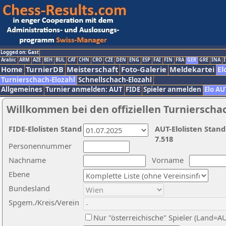
Logged on: Gast
Arabic
ARM
AZE
BIH
BUL
CAT
CHN
CRO
CZE
DEN
ENG
ESP
FAI
FIN
FRA
GER
GRE
INA
I
Home
TurnierDB
Meisterschaft
Foto-Galerie
Meldekartei
El
Turnierschach-Elozahl
Schnellschach-Elozahl
Allgemeines
Turnier anmelden: AUT
FIDE
Spieler anmelden
Elo AU
Willkommen bei den offiziellen Turnierscha
FIDE-Elolisten Stand
AUT-Elolisten Stand
7.518
Personennummer
Nachname
Vorname
Ebene
Bundesland
Spgem./Kreis/Verein
Nur "österreichische" Spieler (Land=A