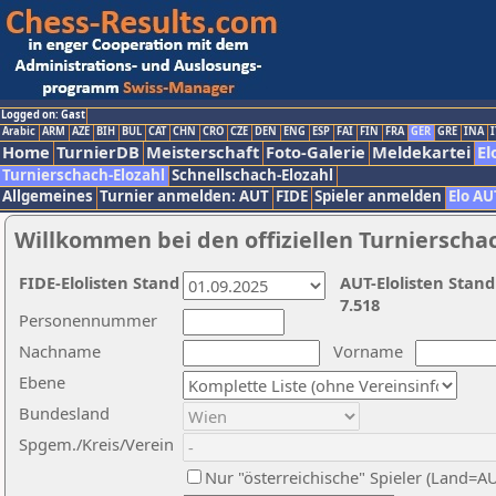
Logged on: Gast
Arabic
ARM
AZE
BIH
BUL
CAT
CHN
CRO
CZE
DEN
ENG
ESP
FAI
FIN
FRA
GER
GRE
INA
I
Home
TurnierDB
Meisterschaft
Foto-Galerie
Meldekartei
El
Turnierschach-Elozahl
Schnellschach-Elozahl
Allgemeines
Turnier anmelden: AUT
FIDE
Spieler anmelden
Elo AU
Willkommen bei den offiziellen Turnierscha
FIDE-Elolisten Stand
AUT-Elolisten Stand
7.518
Personennummer
Nachname
Vorname
Ebene
Bundesland
Spgem./Kreis/Verein
Nur "österreichische" Spieler (Land=A