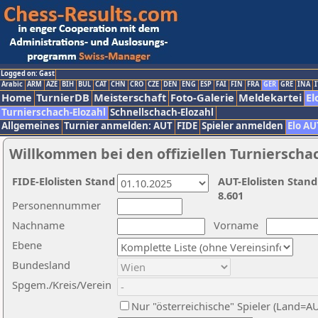
Logged on: Gast
Arabic
ARM
AZE
BIH
BUL
CAT
CHN
CRO
CZE
DEN
ENG
ESP
FAI
FIN
FRA
GER
GRE
INA
I
Home
TurnierDB
Meisterschaft
Foto-Galerie
Meldekartei
El
Turnierschach-Elozahl
Schnellschach-Elozahl
Allgemeines
Turnier anmelden: AUT
FIDE
Spieler anmelden
Elo AU
Willkommen bei den offiziellen Turnierscha
FIDE-Elolisten Stand
AUT-Elolisten Stand
8.601
Personennummer
Nachname
Vorname
Ebene
Bundesland
Spgem./Kreis/Verein
Nur "österreichische" Spieler (Land=A