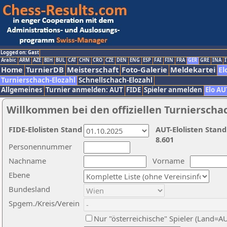
Logged on: Gast
Arabic
ARM
AZE
BIH
BUL
CAT
CHN
CRO
CZE
DEN
ENG
ESP
FAI
FIN
FRA
GER
GRE
INA
I
Home
TurnierDB
Meisterschaft
Foto-Galerie
Meldekartei
El
Turnierschach-Elozahl
Schnellschach-Elozahl
Allgemeines
Turnier anmelden: AUT
FIDE
Spieler anmelden
Elo AU
Willkommen bei den offiziellen Turnierscha
FIDE-Elolisten Stand
AUT-Elolisten Stand
8.601
Personennummer
Nachname
Vorname
Ebene
Bundesland
Spgem./Kreis/Verein
Nur "österreichische" Spieler (Land=A