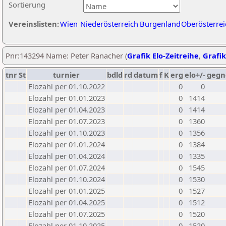
Sortierung
Vereinslisten:
Wien
Niederösterreich
Burgenland
Oberösterrei
Pnr:143294 Name: Peter Ranacher (
Grafik Elo-Zeitreihe
,
Grafik
tnr
St
turnier
bdld
rd
datum
f
K
erg
elo+/-
gegn
Elozahl per 01.10.2022
0
0
Elozahl per 01.01.2023
0
1414
Elozahl per 01.04.2023
0
1414
Elozahl per 01.07.2023
0
1360
Elozahl per 01.10.2023
0
1356
Elozahl per 01.01.2024
0
1384
Elozahl per 01.04.2024
0
1335
Elozahl per 01.07.2024
0
1545
Elozahl per 01.10.2024
0
1530
Elozahl per 01.01.2025
0
1527
Elozahl per 01.04.2025
0
1512
Elozahl per 01.07.2025
0
1520
Elozahl per 01.10.2025
0
1520