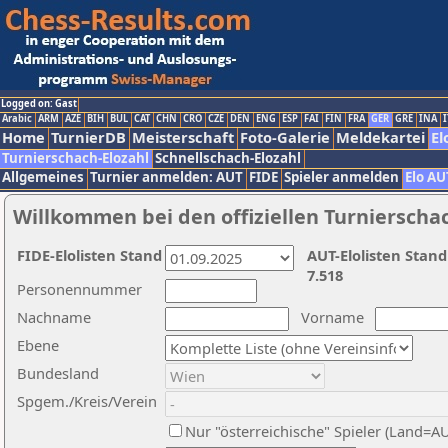
Logged on: Gast
Arabic
ARM
AZE
BIH
BUL
CAT
CHN
CRO
CZE
DEN
ENG
ESP
FAI
FIN
FRA
GER
GRE
INA
I
Home
TurnierDB
Meisterschaft
Foto-Galerie
Meldekartei
El
Turnierschach-Elozahl
Schnellschach-Elozahl
Allgemeines
Turnier anmelden: AUT
FIDE
Spieler anmelden
Elo AU
Willkommen bei den offiziellen Turnierscha
FIDE-Elolisten Stand
AUT-Elolisten Stand
7.518
Personennummer
Nachname
Vorname
Ebene
Bundesland
Spgem./Kreis/Verein
Nur "österreichische" Spieler (Land=A