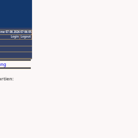
ime 07.08.2026 07:06:05
Login
Logout
artien: