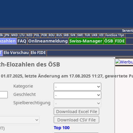
Servert
TA
JPN
MKD
LTU
NED
POL
POR
ROU
RUS
SRB
SVK
SWE
TUR
UKR
VIE
FontSize:11pt
ozahlen
FAQ
Onlineanmeldung
Swiss-Manager
ÖSB
FIDE
T
Elo Vorschau
Elo FIDE
ch-Elozahlen des ÖSB
 01.07.2025, letzte Änderung am 17.08.2025 11:27, gewertete P
Kategorie
Geschlecht
Spielberechtigung
Top 100
UT)