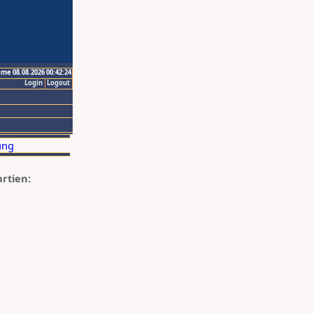
ime 08.08.2026 00:42:24
Login
Logout
artien: