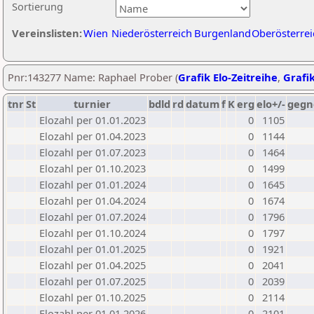
Sortierung
Vereinslisten:
Wien
Niederösterreich
Burgenland
Oberösterrei
Pnr:143277 Name: Raphael Prober (
Grafik Elo-Zeitreihe
,
Grafik
tnr
St
turnier
bdld
rd
datum
f
K
erg
elo+/-
gegn
Elozahl per 01.01.2023
0
1105
Elozahl per 01.04.2023
0
1144
Elozahl per 01.07.2023
0
1464
Elozahl per 01.10.2023
0
1499
Elozahl per 01.01.2024
0
1645
Elozahl per 01.04.2024
0
1674
Elozahl per 01.07.2024
0
1796
Elozahl per 01.10.2024
0
1797
Elozahl per 01.01.2025
0
1921
Elozahl per 01.04.2025
0
2041
Elozahl per 01.07.2025
0
2039
Elozahl per 01.10.2025
0
2114
Elozahl per 01.01.2026
0
2101