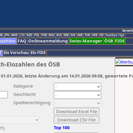
Servert
TA
JPN
MKD
LTU
NED
POL
POR
ROU
RUS
SRB
SVK
SWE
TUR
UKR
VIE
FontSize:11pt
ozahlen
FAQ
Onlineanmeldung
Swiss-Manager
ÖSB
FIDE
T
Elo Vorschau
Elo FIDE
ch-Elozahlen des ÖSB
 01.01.2026, letzte Änderung am 14.01.2026 09:08, gewertete P
Kategorie
Geschlecht
Spielberechtigung
Top 100
UT)