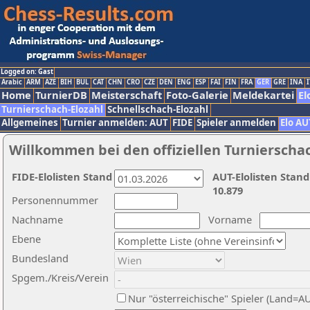
Logged on: Gast
Arabic
ARM
AZE
BIH
BUL
CAT
CHN
CRO
CZE
DEN
ENG
ESP
FAI
FIN
FRA
GER
GRE
INA
I
Home
TurnierDB
Meisterschaft
Foto-Galerie
Meldekartei
El
Turnierschach-Elozahl
Schnellschach-Elozahl
Allgemeines
Turnier anmelden: AUT
FIDE
Spieler anmelden
Elo AU
Willkommen bei den offiziellen Turnierscha
FIDE-Elolisten Stand
AUT-Elolisten Stand
10.879
Personennummer
Nachname
Vorname
Ebene
Bundesland
Spgem./Kreis/Verein
Nur "österreichische" Spieler (Land=A