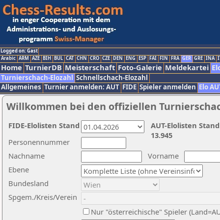
Logged on: Gast
Arabic
ARM
AZE
BIH
BUL
CAT
CHN
CRO
CZE
DEN
ENG
ESP
FAI
FIN
FRA
GER
GRE
INA
I
Home
TurnierDB
Meisterschaft
Foto-Galerie
Meldekartei
El
Turnierschach-Elozahl
Schnellschach-Elozahl
Allgemeines
Turnier anmelden: AUT
FIDE
Spieler anmelden
Elo AU
Willkommen bei den offiziellen Turnierscha
FIDE-Elolisten Stand
AUT-Elolisten Stand
13.945
Personennummer
Nachname
Vorname
Ebene
Bundesland
Spgem./Kreis/Verein
Nur "österreichische" Spieler (Land=A