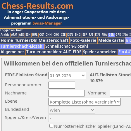
Logged on: Gast
Arabic
ARM
AZE
BIH
BUL
CAT
CHN
CRO
CZE
DEN
ENG
ESP
FAI
FIN
FRA
GER
GRE
INA
I
Home
TurnierDB
Meisterschaft
Foto-Galerie
Meldekartei
El
Turnierschach-Elozahl
Schnellschach-Elozahl
Allgemeines
Turnier anmelden: AUT
FIDE
Spieler anmelden
Elo AU
Willkommen bei den offiziellen Turnierscha
FIDE-Elolisten Stand
AUT-Elolisten Stand
10.879
Personennummer
Nachname
Vorname
Ebene
Bundesland
Spgem./Kreis/Verein
Nur "österreichische" Spieler (Land=A