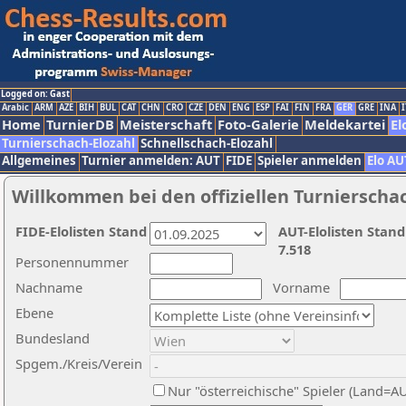
Logged on: Gast
Arabic
ARM
AZE
BIH
BUL
CAT
CHN
CRO
CZE
DEN
ENG
ESP
FAI
FIN
FRA
GER
GRE
INA
I
Home
TurnierDB
Meisterschaft
Foto-Galerie
Meldekartei
El
Turnierschach-Elozahl
Schnellschach-Elozahl
Allgemeines
Turnier anmelden: AUT
FIDE
Spieler anmelden
Elo AU
Willkommen bei den offiziellen Turnierscha
FIDE-Elolisten Stand
AUT-Elolisten Stand
7.518
Personennummer
Nachname
Vorname
Ebene
Bundesland
Spgem./Kreis/Verein
Nur "österreichische" Spieler (Land=A