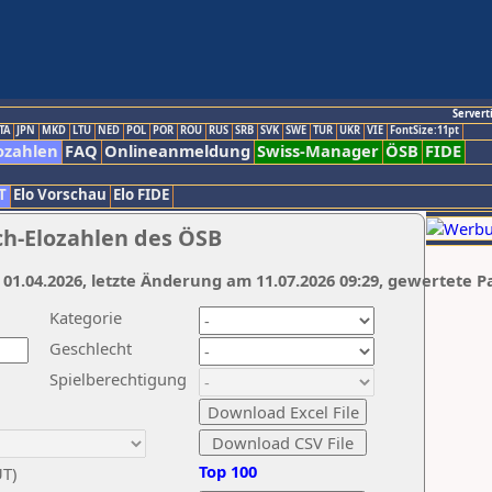
Servert
TA
JPN
MKD
LTU
NED
POL
POR
ROU
RUS
SRB
SVK
SWE
TUR
UKR
VIE
FontSize:11pt
ozahlen
FAQ
Onlineanmeldung
Swiss-Manager
ÖSB
FIDE
T
Elo Vorschau
Elo FIDE
ch-Elozahlen des ÖSB
 01.04.2026, letzte Änderung am 11.07.2026 09:29, gewertete P
Kategorie
Geschlecht
Spielberechtigung
Top 100
UT)