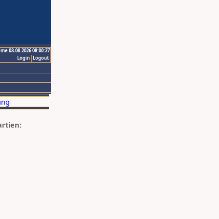
ime 08.08.2026 08:00:27
Login
Logout
artien: