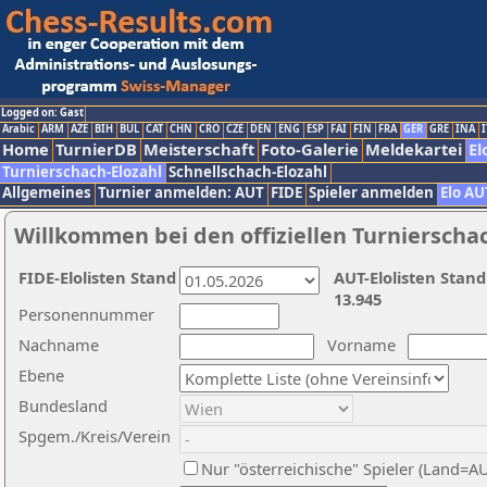
Logged on: Gast
Arabic
ARM
AZE
BIH
BUL
CAT
CHN
CRO
CZE
DEN
ENG
ESP
FAI
FIN
FRA
GER
GRE
INA
I
Home
TurnierDB
Meisterschaft
Foto-Galerie
Meldekartei
El
Turnierschach-Elozahl
Schnellschach-Elozahl
Allgemeines
Turnier anmelden: AUT
FIDE
Spieler anmelden
Elo AU
Willkommen bei den offiziellen Turnierscha
FIDE-Elolisten Stand
AUT-Elolisten Stand
13.945
Personennummer
Nachname
Vorname
Ebene
Bundesland
Spgem./Kreis/Verein
Nur "österreichische" Spieler (Land=A