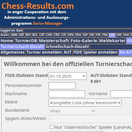
Logged on: Gast
Arabic
ARM
AZE
BIH
BUL
CAT
CHN
CRO
CZE
DEN
ENG
ESP
FAI
FIN
FRA
GER
GRE
INA
I
Home
TurnierDB
Meisterschaft
Foto-Galerie
Meldekartei
El
Turnierschach-Elozahl
Schnellschach-Elozahl
Allgemeines
Turnier anmelden: AUT
FIDE
Spieler anmelden
Elo AU
Willkommen bei den offiziellen Turnierscha
FIDE-Elolisten Stand
AUT-Elolisten Stand
8.601
Personennummer
Nachname
Vorname
Ebene
Bundesland
Spgem./Kreis/Verein
Nur "österreichische" Spieler (Land=A