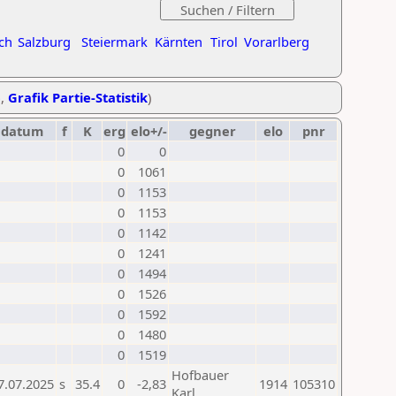
ch
Salzburg
Steiermark
Kärnten
Tirol
Vorarlberg
e
,
Grafik Partie-Statistik
)
datum
f
K
erg
elo+/-
gegner
elo
pnr
0
0
0
1061
0
1153
0
1153
0
1142
0
1241
0
1494
0
1526
0
1592
0
1480
0
1519
Hofbauer
7.07.2025
s
35.4
0
-2,83
1914
105310
Karl