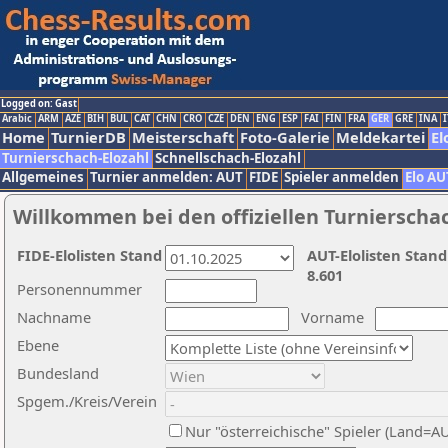
Logged on: Gast
Arabic
ARM
AZE
BIH
BUL
CAT
CHN
CRO
CZE
DEN
ENG
ESP
FAI
FIN
FRA
GER
GRE
INA
I
Home
TurnierDB
Meisterschaft
Foto-Galerie
Meldekartei
El
Turnierschach-Elozahl
Schnellschach-Elozahl
Allgemeines
Turnier anmelden: AUT
FIDE
Spieler anmelden
Elo AU
Willkommen bei den offiziellen Turnierscha
FIDE-Elolisten Stand
AUT-Elolisten Stand
8.601
Personennummer
Nachname
Vorname
Ebene
Bundesland
Spgem./Kreis/Verein
Nur "österreichische" Spieler (Land=A