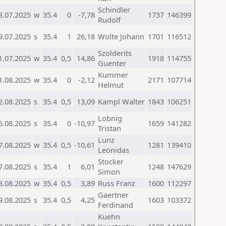
Schindler
8.07.2025
w
35.4
0
-7,78
1737
146399
Rudolf
9.07.2025
s
35.4
1
26,18
Wolte Johann
1701
116512
Szolderits
1.07.2025
w
35.4
0,5
14,86
1918
114755
Guenter
Kummer
1.08.2025
w
35.4
0
-2,12
2171
107714
Helmut
2.08.2025
s
35.4
0,5
13,09
Kampl Walter
1843
106251
Lobnig
6.08.2025
s
35.4
0
-10,97
1659
141282
Tristan
Lunz
7.08.2025
w
35.4
0,5
-10,61
1281
139410
Leonidas
Stocker
7.08.2025
s
35.4
1
6,01
1248
147629
Simon
8.08.2025
w
35.4
0,5
3,89
Russ Franz
1600
112297
Gaertner
9.08.2025
s
35.4
0,5
4,25
1603
103372
Ferdinand
Kuehn