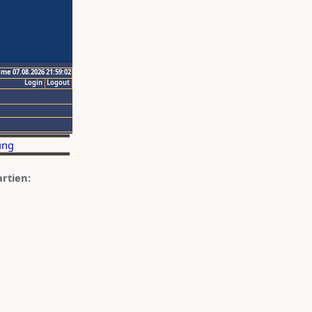
ime 07.08.2026 21:59:02
Login
Logout
artien: