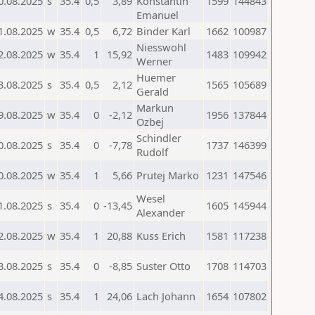
0.08.2025
s
35.4
0,5
3,89
Konstantin
1599
144843
Emanuel
1.08.2025
w
35.4
0,5
6,72
Binder Karl
1662
100987
Niesswohl
2.08.2025
w
35.4
1
15,92
1483
109942
Werner
Huemer
3.08.2025
s
35.4
0,5
2,12
1565
105689
Gerald
Markun
9.08.2025
w
35.4
0
-2,12
1956
137844
Ozbej
Schindler
0.08.2025
s
35.4
0
-7,78
1737
146399
Rudolf
0.08.2025
w
35.4
1
5,66
Prutej Marko
1231
147546
Wesel
1.08.2025
s
35.4
0
-13,45
1605
145944
Alexander
2.08.2025
w
35.4
1
20,88
Kuss Erich
1581
117238
3.08.2025
s
35.4
0
-8,85
Suster Otto
1708
114703
4.08.2025
s
35.4
1
24,06
Lach Johann
1654
107802