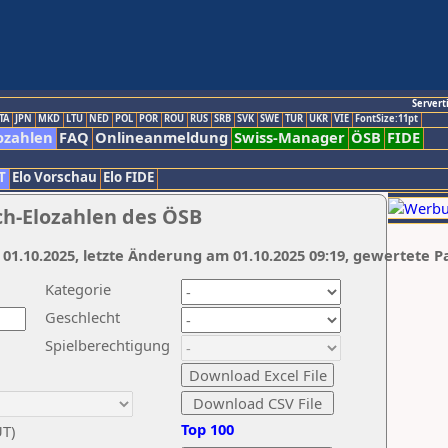
Servert
TA
JPN
MKD
LTU
NED
POL
POR
ROU
RUS
SRB
SVK
SWE
TUR
UKR
VIE
FontSize:11pt
ozahlen
FAQ
Onlineanmeldung
Swiss-Manager
ÖSB
FIDE
T
Elo Vorschau
Elo FIDE
ch-Elozahlen des ÖSB
 01.10.2025, letzte Änderung am 01.10.2025 09:19, gewertete P
Kategorie
Geschlecht
Spielberechtigung
Top 100
UT)