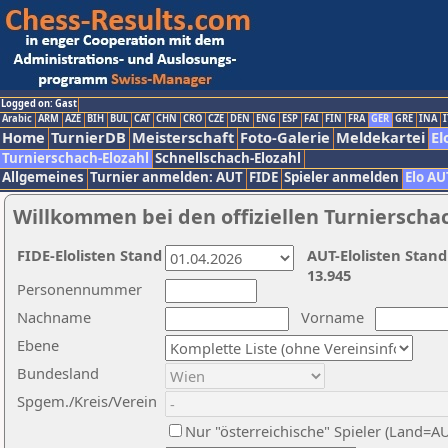
Logged on: Gast
Arabic
ARM
AZE
BIH
BUL
CAT
CHN
CRO
CZE
DEN
ENG
ESP
FAI
FIN
FRA
GER
GRE
INA
I
Home
TurnierDB
Meisterschaft
Foto-Galerie
Meldekartei
El
Turnierschach-Elozahl
Schnellschach-Elozahl
Allgemeines
Turnier anmelden: AUT
FIDE
Spieler anmelden
Elo AU
Willkommen bei den offiziellen Turnierscha
FIDE-Elolisten Stand
AUT-Elolisten Stand
13.945
Personennummer
Nachname
Vorname
Ebene
Bundesland
Spgem./Kreis/Verein
Nur "österreichische" Spieler (Land=A