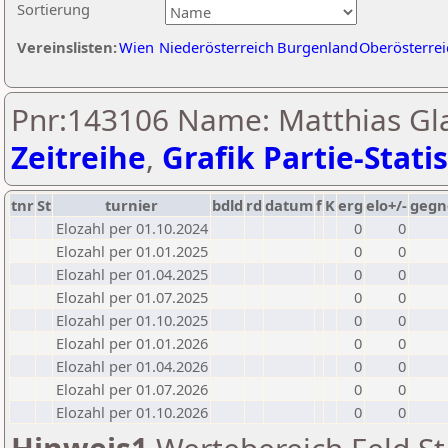
Sortierung
Vereinslisten:
Wien
Niederösterreich
Burgenland
Oberösterrei
Pnr:143106 Name: Matthias Gla
Zeitreihe
,
Grafik Partie-Statis
tnr
St
turnier
bdld
rd
datum
f
K
erg
elo+/-
gegn
Elozahl per 01.10.2024
0
0
Elozahl per 01.01.2025
0
0
Elozahl per 01.04.2025
0
0
Elozahl per 01.07.2025
0
0
Elozahl per 01.10.2025
0
0
Elozahl per 01.01.2026
0
0
Elozahl per 01.04.2026
0
0
Elozahl per 01.07.2026
0
0
Elozahl per 01.10.2026
0
0