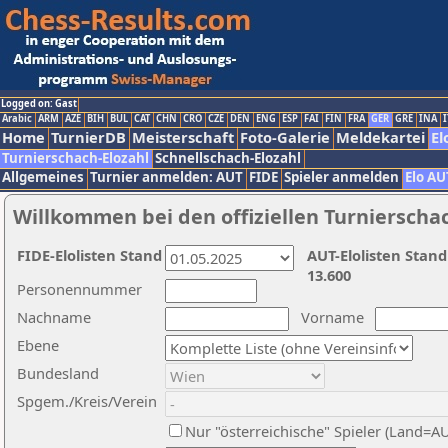
Logged on: Gast
Arabic
ARM
AZE
BIH
BUL
CAT
CHN
CRO
CZE
DEN
ENG
ESP
FAI
FIN
FRA
GER
GRE
INA
I
Home
TurnierDB
Meisterschaft
Foto-Galerie
Meldekartei
El
Turnierschach-Elozahl
Schnellschach-Elozahl
Allgemeines
Turnier anmelden: AUT
FIDE
Spieler anmelden
Elo AU
Willkommen bei den offiziellen Turnierscha
FIDE-Elolisten Stand
AUT-Elolisten Stand
13.600
Personennummer
Nachname
Vorname
Ebene
Bundesland
Spgem./Kreis/Verein
Nur "österreichische" Spieler (Land=A