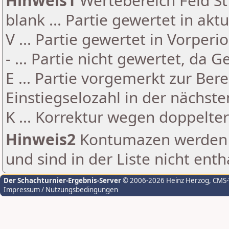
Hinweis1
Wertebereich Feld St 
blank ... Partie gewertet in akt
V ... Partie gewertet in Vorperi
- ... Partie nicht gewertet, da 
E ... Partie vorgemerkt zur Be
Einstiegselozahl in der nächst
K ... Korrektur wegen doppelt
Hinweis2
Kontumazen werden g
und sind in der Liste nicht enth
Der Schachturnier-Ergebnis-Server
© 2006-2026 Heinz Herzog
, CMS
Impressum / Nutzungsbedingungen