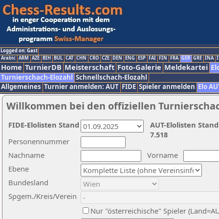
Logged on: Gast
Arabic
ARM
AZE
BIH
BUL
CAT
CHN
CRO
CZE
DEN
ENG
ESP
FAI
FIN
FRA
GER
GRE
INA
I
Home
TurnierDB
Meisterschaft
Foto-Galerie
Meldekartei
El
Turnierschach-Elozahl
Schnellschach-Elozahl
Allgemeines
Turnier anmelden: AUT
FIDE
Spieler anmelden
Elo AU
Willkommen bei den offiziellen Turnierscha
FIDE-Elolisten Stand
AUT-Elolisten Stand
7.518
Personennummer
Nachname
Vorname
Ebene
Bundesland
Spgem./Kreis/Verein
Nur "österreichische" Spieler (Land=A