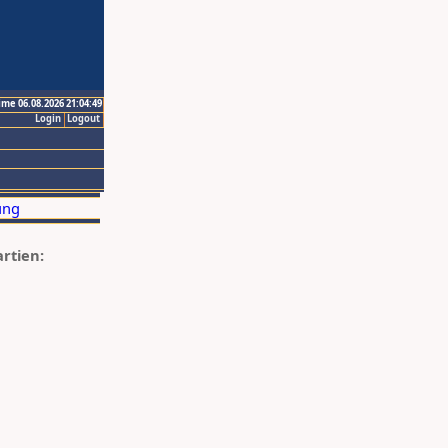
ime 06.08.2026 21:04:49
Login
Logout
artien: