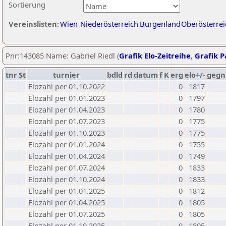
Sortierung
Vereinslisten:
Wien
Niederösterreich
Burgenland
Oberösterrei
Pnr:143085 Name: Gabriel Riedl (
Grafik Elo-Zeitreihe
,
Grafik Pa
tnr
St
turnier
bdld
rd
datum
f
K
erg
elo+/-
gegn
Elozahl per 01.10.2022
0
1817
Elozahl per 01.01.2023
0
1797
Elozahl per 01.04.2023
0
1780
Elozahl per 01.07.2023
0
1775
Elozahl per 01.10.2023
0
1775
Elozahl per 01.01.2024
0
1755
Elozahl per 01.04.2024
0
1749
Elozahl per 01.07.2024
0
1833
Elozahl per 01.10.2024
0
1833
Elozahl per 01.01.2025
0
1812
Elozahl per 01.04.2025
0
1805
Elozahl per 01.07.2025
0
1805
Elozahl per 01.10.2025
0
1805