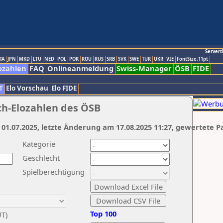
Servert
TA
JPN
MKD
LTU
NED
POL
POR
ROU
RUS
SRB
SVK
SWE
TUR
UKR
VIE
FontSize:11pt
ozahlen
FAQ
Onlineanmeldung
Swiss-Manager
ÖSB
FIDE
T
Elo Vorschau
Elo FIDE
ch-Elozahlen des ÖSB
 01.07.2025, letzte Änderung am 17.08.2025 11:27, gewertete P
Kategorie
Geschlecht
Spielberechtigung
Top 100
UT)