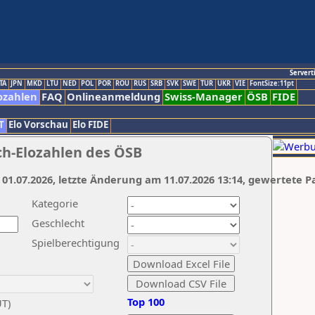
Servert
TA
JPN
MKD
LTU
NED
POL
POR
ROU
RUS
SRB
SVK
SWE
TUR
UKR
VIE
FontSize:11pt
ozahlen
FAQ
Onlineanmeldung
Swiss-Manager
ÖSB
FIDE
T
Elo Vorschau
Elo FIDE
ch-Elozahlen des ÖSB
 01.07.2026, letzte Änderung am 11.07.2026 13:14, gewertete P
Kategorie
Geschlecht
Spielberechtigung
Top 100
UT)