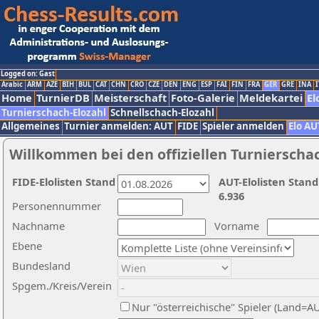
Logged on: Gast
Arabic
ARM
AZE
BIH
BUL
CAT
CHN
CRO
CZE
DEN
ENG
ESP
FAI
FIN
FRA
GER
GRE
INA
I
Home
TurnierDB
Meisterschaft
Foto-Galerie
Meldekartei
El
Turnierschach-Elozahl
Schnellschach-Elozahl
Allgemeines
Turnier anmelden: AUT
FIDE
Spieler anmelden
Elo AU
Willkommen bei den offiziellen Turnierscha
FIDE-Elolisten Stand
AUT-Elolisten Stand
6.936
Personennummer
Nachname
Vorname
Ebene
Bundesland
Spgem./Kreis/Verein
Nur "österreichische" Spieler (Land=A