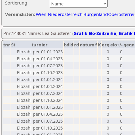
Sortierung
Vereinslisten:
Wien
Niederösterreich
Burgenland
Oberösterrei
Pnr:143081 Name: Lea Gausterer (
Grafik Elo-Zeitreihe
,
Grafik 
tnr
St
turnier
bdld
rd
datum
f
K
erg
elo+/-
gegn
Elozahl per 01.01.2023
0
0
Elozahl per 01.04.2023
0
0
Elozahl per 01.07.2023
0
0
Elozahl per 01.10.2023
0
0
Elozahl per 01.01.2024
0
0
Elozahl per 01.04.2024
0
0
Elozahl per 01.07.2024
0
0
Elozahl per 01.10.2024
0
0
Elozahl per 01.01.2025
0
0
Elozahl per 01.04.2025
0
0
Elozahl per 01.07.2025
0
0
Elozahl per 01.10.2025
0
0
Elozahl per 01.01.2026
0
0