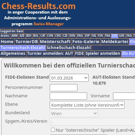
Logged on: Gast
Arabic
ARM
AZE
BIH
BUL
CAT
CHN
CRO
CZE
DEN
ENG
ESP
FAI
FIN
FRA
GER
GRE
INA
I
Home
TurnierDB
Meisterschaft
Foto-Galerie
Meldekartei
El
Turnierschach-Elozahl
Schnellschach-Elozahl
Allgemeines
Turnier anmelden: AUT
FIDE
Spieler anmelden
Elo AU
Willkommen bei den offiziellen Turnierscha
FIDE-Elolisten Stand
AUT-Elolisten Stand
10.879
Personennummer
Nachname
Vorname
Ebene
Bundesland
Spgem./Kreis/Verein
Nur "österreichische" Spieler (Land=A