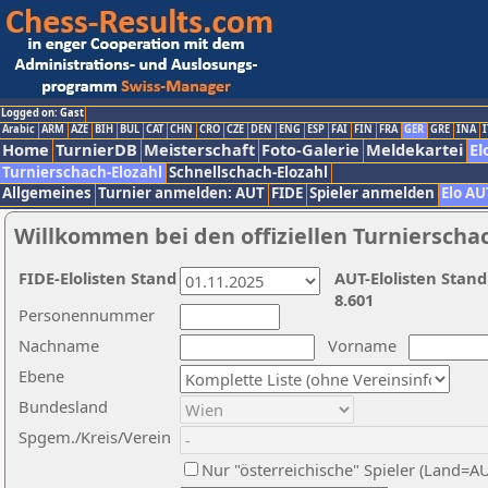
Logged on: Gast
Arabic
ARM
AZE
BIH
BUL
CAT
CHN
CRO
CZE
DEN
ENG
ESP
FAI
FIN
FRA
GER
GRE
INA
I
Home
TurnierDB
Meisterschaft
Foto-Galerie
Meldekartei
El
Turnierschach-Elozahl
Schnellschach-Elozahl
Allgemeines
Turnier anmelden: AUT
FIDE
Spieler anmelden
Elo AU
Willkommen bei den offiziellen Turnierscha
FIDE-Elolisten Stand
AUT-Elolisten Stand
8.601
Personennummer
Nachname
Vorname
Ebene
Bundesland
Spgem./Kreis/Verein
Nur "österreichische" Spieler (Land=A