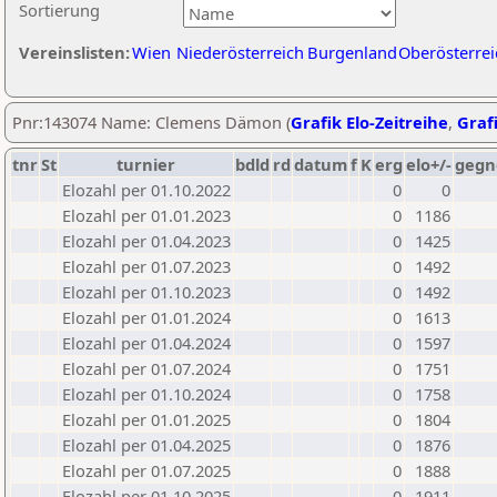
Sortierung
Vereinslisten:
Wien
Niederösterreich
Burgenland
Oberösterrei
Pnr:143074 Name: Clemens Dämon (
Grafik Elo-Zeitreihe
,
Grafi
tnr
St
turnier
bdld
rd
datum
f
K
erg
elo+/-
gegn
Elozahl per 01.10.2022
0
0
Elozahl per 01.01.2023
0
1186
Elozahl per 01.04.2023
0
1425
Elozahl per 01.07.2023
0
1492
Elozahl per 01.10.2023
0
1492
Elozahl per 01.01.2024
0
1613
Elozahl per 01.04.2024
0
1597
Elozahl per 01.07.2024
0
1751
Elozahl per 01.10.2024
0
1758
Elozahl per 01.01.2025
0
1804
Elozahl per 01.04.2025
0
1876
Elozahl per 01.07.2025
0
1888
Elozahl per 01.10.2025
0
1911