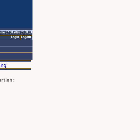
ime 07.08.2026 01:58:33
Login
Logout
artien: