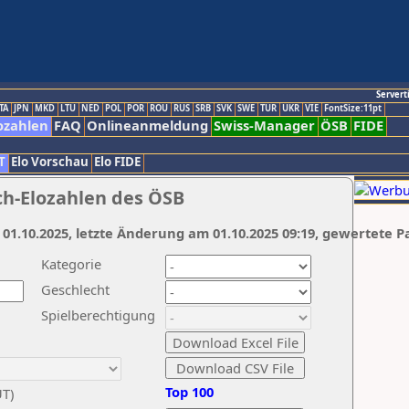
Servert
TA
JPN
MKD
LTU
NED
POL
POR
ROU
RUS
SRB
SVK
SWE
TUR
UKR
VIE
FontSize:11pt
ozahlen
FAQ
Onlineanmeldung
Swiss-Manager
ÖSB
FIDE
T
Elo Vorschau
Elo FIDE
ch-Elozahlen des ÖSB
 01.10.2025, letzte Änderung am 01.10.2025 09:19, gewertete P
Kategorie
Geschlecht
Spielberechtigung
Top 100
UT)