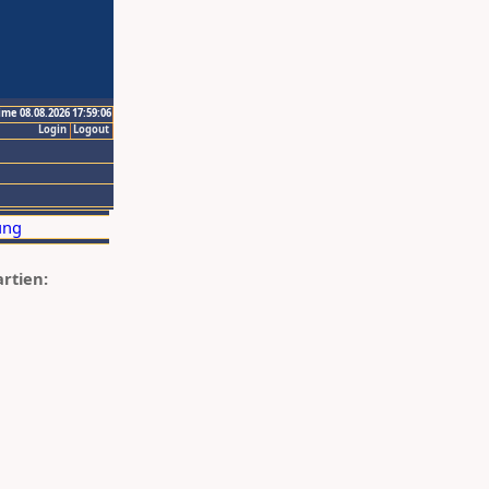
ime 08.08.2026 17:59:06
Login
Logout
artien: