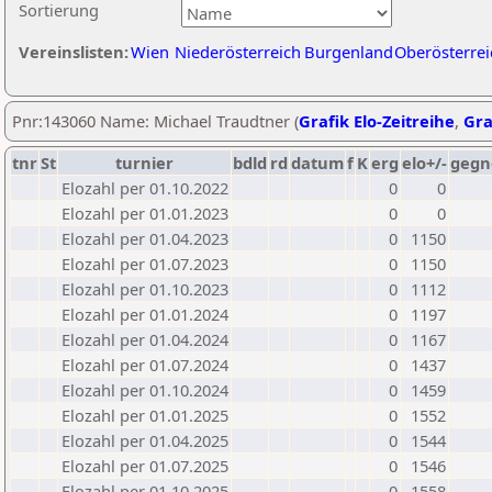
Sortierung
Vereinslisten:
Wien
Niederösterreich
Burgenland
Oberösterrei
Pnr:143060 Name: Michael Traudtner (
Grafik Elo-Zeitreihe
,
Gra
tnr
St
turnier
bdld
rd
datum
f
K
erg
elo+/-
gegn
Elozahl per 01.10.2022
0
0
Elozahl per 01.01.2023
0
0
Elozahl per 01.04.2023
0
1150
Elozahl per 01.07.2023
0
1150
Elozahl per 01.10.2023
0
1112
Elozahl per 01.01.2024
0
1197
Elozahl per 01.04.2024
0
1167
Elozahl per 01.07.2024
0
1437
Elozahl per 01.10.2024
0
1459
Elozahl per 01.01.2025
0
1552
Elozahl per 01.04.2025
0
1544
Elozahl per 01.07.2025
0
1546
Elozahl per 01.10.2025
0
1558