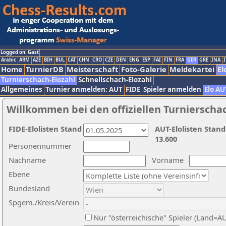
Logged on: Gast
Arabic
ARM
AZE
BIH
BUL
CAT
CHN
CRO
CZE
DEN
ENG
ESP
FAI
FIN
FRA
GER
GRE
INA
I
Home
TurnierDB
Meisterschaft
Foto-Galerie
Meldekartei
El
Turnierschach-Elozahl
Schnellschach-Elozahl
Allgemeines
Turnier anmelden: AUT
FIDE
Spieler anmelden
Elo AU
Willkommen bei den offiziellen Turnierscha
FIDE-Elolisten Stand
AUT-Elolisten Stand
13.600
Personennummer
Nachname
Vorname
Ebene
Bundesland
Spgem./Kreis/Verein
Nur "österreichische" Spieler (Land=A