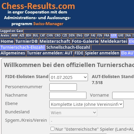
Logged on: Gast
Arabic
ARM
AZE
BIH
BUL
CAT
CHN
CRO
CZE
DEN
ENG
ESP
FAI
FIN
FRA
GER
GRE
INA
I
Home
TurnierDB
Meisterschaft
Foto-Galerie
Meldekartei
El
Turnierschach-Elozahl
Schnellschach-Elozahl
Allgemeines
Turnier anmelden: AUT
FIDE
Spieler anmelden
Elo AU
Willkommen bei den offiziellen Turnierscha
FIDE-Elolisten Stand
AUT-Elolisten Stand
7.518
Personennummer
Nachname
Vorname
Ebene
Bundesland
Spgem./Kreis/Verein
Nur "österreichische" Spieler (Land=A