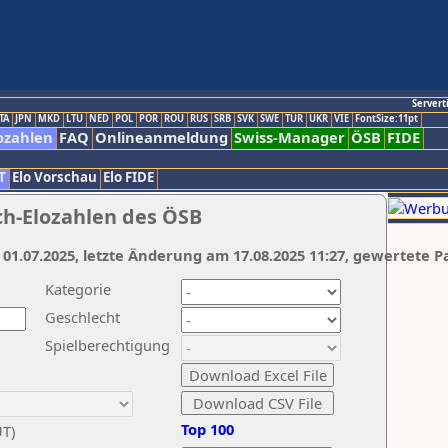
Servert
TA
JPN
MKD
LTU
NED
POL
POR
ROU
RUS
SRB
SVK
SWE
TUR
UKR
VIE
FontSize:11pt
ozahlen
FAQ
Onlineanmeldung
Swiss-Manager
ÖSB
FIDE
T
Elo Vorschau
Elo FIDE
ch-Elozahlen des ÖSB
 01.07.2025, letzte Änderung am 17.08.2025 11:27, gewertete P
Kategorie
Geschlecht
Spielberechtigung
Top 100
UT)