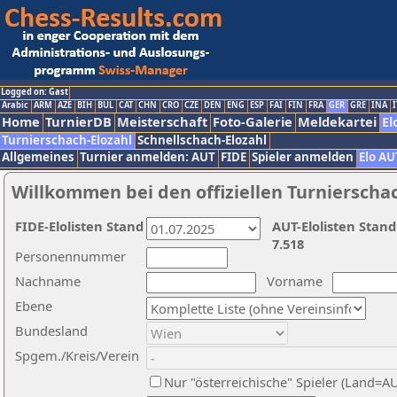
Logged on: Gast
Arabic
ARM
AZE
BIH
BUL
CAT
CHN
CRO
CZE
DEN
ENG
ESP
FAI
FIN
FRA
GER
GRE
INA
I
Home
TurnierDB
Meisterschaft
Foto-Galerie
Meldekartei
El
Turnierschach-Elozahl
Schnellschach-Elozahl
Allgemeines
Turnier anmelden: AUT
FIDE
Spieler anmelden
Elo AU
Willkommen bei den offiziellen Turnierscha
FIDE-Elolisten Stand
AUT-Elolisten Stand
7.518
Personennummer
Nachname
Vorname
Ebene
Bundesland
Spgem./Kreis/Verein
Nur "österreichische" Spieler (Land=A