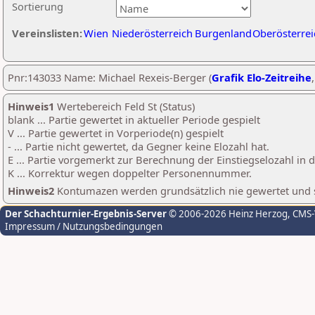
Sortierung
Vereinslisten:
Wien
Niederösterreich
Burgenland
Oberösterrei
Pnr:143033 Name: Michael Rexeis-Berger (
Grafik Elo-Zeitreihe
Hinweis1
Wertebereich Feld St (Status)
blank ... Partie gewertet in aktueller Periode gespielt
V ... Partie gewertet in Vorperiode(n) gespielt
- ... Partie nicht gewertet, da Gegner keine Elozahl hat.
E ... Partie vorgemerkt zur Berechnung der Einstiegselozahl in
K ... Korrektur wegen doppelter Personennummer.
Hinweis2
Kontumazen werden grundsätzlich nie gewertet und sin
Der Schachturnier-Ergebnis-Server
© 2006-2026 Heinz Herzog
, CMS
Impressum / Nutzungsbedingungen