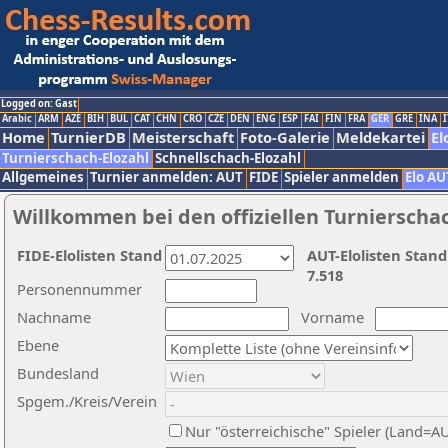
Logged on: Gast
Arabic
ARM
AZE
BIH
BUL
CAT
CHN
CRO
CZE
DEN
ENG
ESP
FAI
FIN
FRA
GER
GRE
INA
I
Home
TurnierDB
Meisterschaft
Foto-Galerie
Meldekartei
El
Turnierschach-Elozahl
Schnellschach-Elozahl
Allgemeines
Turnier anmelden: AUT
FIDE
Spieler anmelden
Elo AU
Willkommen bei den offiziellen Turnierscha
FIDE-Elolisten Stand
AUT-Elolisten Stand
7.518
Personennummer
Nachname
Vorname
Ebene
Bundesland
Spgem./Kreis/Verein
Nur "österreichische" Spieler (Land=A