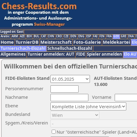
Logged on: Gast
Arabic
ARM
AZE
BIH
BUL
CAT
CHN
CRO
CZE
DEN
ENG
ESP
FAI
FIN
FRA
GER
GRE
INA
I
Home
TurnierDB
Meisterschaft
Foto-Galerie
Meldekartei
El
Turnierschach-Elozahl
Schnellschach-Elozahl
Allgemeines
Turnier anmelden: AUT
FIDE
Spieler anmelden
Elo AU
Willkommen bei den offiziellen Turnierscha
FIDE-Elolisten Stand
AUT-Elolisten Stand
13.600
Personennummer
Nachname
Vorname
Ebene
Bundesland
Spgem./Kreis/Verein
Nur "österreichische" Spieler (Land=A