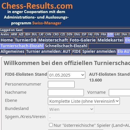
Logged on: Gast
Arabic
ARM
AZE
BIH
BUL
CAT
CHN
CRO
CZE
DEN
ENG
ESP
FAI
FIN
FRA
GER
GRE
INA
I
Home
TurnierDB
Meisterschaft
Foto-Galerie
Meldekartei
El
Turnierschach-Elozahl
Schnellschach-Elozahl
Allgemeines
Turnier anmelden: AUT
FIDE
Spieler anmelden
Elo AU
Willkommen bei den offiziellen Turnierscha
FIDE-Elolisten Stand
AUT-Elolisten Stand
13.600
Personennummer
Nachname
Vorname
Ebene
Bundesland
Spgem./Kreis/Verein
Nur "österreichische" Spieler (Land=A