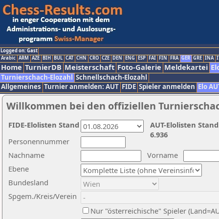
Logged on: Gast
Arabic
ARM
AZE
BIH
BUL
CAT
CHN
CRO
CZE
DEN
ENG
ESP
FAI
FIN
FRA
GER
GRE
INA
I
Home
TurnierDB
Meisterschaft
Foto-Galerie
Meldekartei
El
Turnierschach-Elozahl
Schnellschach-Elozahl
Allgemeines
Turnier anmelden: AUT
FIDE
Spieler anmelden
Elo AU
Willkommen bei den offiziellen Turnierscha
FIDE-Elolisten Stand
AUT-Elolisten Stand
6.936
Personennummer
Nachname
Vorname
Ebene
Bundesland
Spgem./Kreis/Verein
Nur "österreichische" Spieler (Land=A