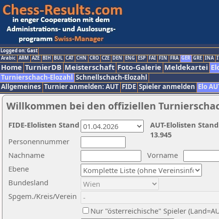
Logged on: Gast
Arabic
ARM
AZE
BIH
BUL
CAT
CHN
CRO
CZE
DEN
ENG
ESP
FAI
FIN
FRA
GER
GRE
INA
I
Home
TurnierDB
Meisterschaft
Foto-Galerie
Meldekartei
El
Turnierschach-Elozahl
Schnellschach-Elozahl
Allgemeines
Turnier anmelden: AUT
FIDE
Spieler anmelden
Elo AU
Willkommen bei den offiziellen Turnierscha
FIDE-Elolisten Stand
AUT-Elolisten Stand
13.945
Personennummer
Nachname
Vorname
Ebene
Bundesland
Spgem./Kreis/Verein
Nur "österreichische" Spieler (Land=A