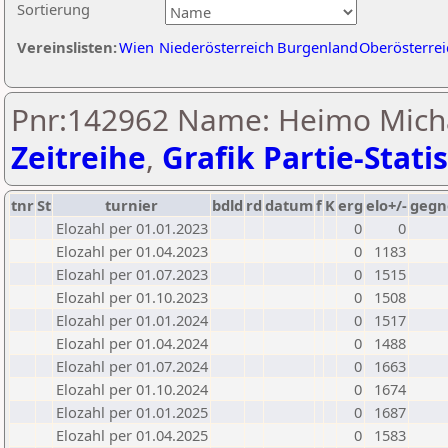
Sortierung
Vereinslisten:
Wien
Niederösterreich
Burgenland
Oberösterrei
Pnr:142962 Name: Heimo Michae
Zeitreihe
,
Grafik Partie-Statis
tnr
St
turnier
bdld
rd
datum
f
K
erg
elo+/-
gegn
Elozahl per 01.01.2023
0
0
Elozahl per 01.04.2023
0
1183
Elozahl per 01.07.2023
0
1515
Elozahl per 01.10.2023
0
1508
Elozahl per 01.01.2024
0
1517
Elozahl per 01.04.2024
0
1488
Elozahl per 01.07.2024
0
1663
Elozahl per 01.10.2024
0
1674
Elozahl per 01.01.2025
0
1687
Elozahl per 01.04.2025
0
1583