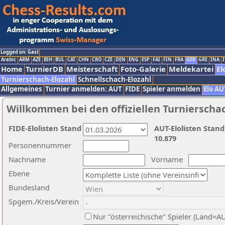
Logged on: Gast
Arabic
ARM
AZE
BIH
BUL
CAT
CHN
CRO
CZE
DEN
ENG
ESP
FAI
FIN
FRA
GER
GRE
INA
I
Home
TurnierDB
Meisterschaft
Foto-Galerie
Meldekartei
El
Turnierschach-Elozahl
Schnellschach-Elozahl
Allgemeines
Turnier anmelden: AUT
FIDE
Spieler anmelden
Elo AU
Willkommen bei den offiziellen Turnierscha
FIDE-Elolisten Stand
AUT-Elolisten Stand
10.879
Personennummer
Nachname
Vorname
Ebene
Bundesland
Spgem./Kreis/Verein
Nur "österreichische" Spieler (Land=A