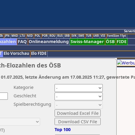
Servert
TA
JPN
MKD
LTU
NED
POL
POR
ROU
RUS
SRB
SVK
SWE
TUR
UKR
VIE
FontSize:11pt
ozahlen
FAQ
Onlineanmeldung
Swiss-Manager
ÖSB
FIDE
T
Elo Vorschau
Elo FIDE
ch-Elozahlen des ÖSB
 01.07.2025, letzte Änderung am 17.08.2025 11:27, gewertete P
Kategorie
Geschlecht
Spielberechtigung
Top 100
UT)