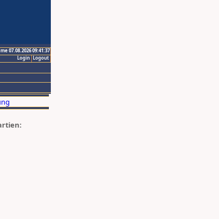
ime 07.08.2026 09:41:37
Login
Logout
artien: