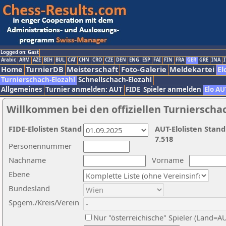
Logged on: Gast
Arabic
ARM
AZE
BIH
BUL
CAT
CHN
CRO
CZE
DEN
ENG
ESP
FAI
FIN
FRA
GER
GRE
INA
I
Home
TurnierDB
Meisterschaft
Foto-Galerie
Meldekartei
El
Turnierschach-Elozahl
Schnellschach-Elozahl
Allgemeines
Turnier anmelden: AUT
FIDE
Spieler anmelden
Elo AU
Willkommen bei den offiziellen Turnierscha
FIDE-Elolisten Stand
AUT-Elolisten Stand
7.518
Personennummer
Nachname
Vorname
Ebene
Bundesland
Spgem./Kreis/Verein
Nur "österreichische" Spieler (Land=A