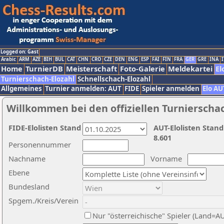
Logged on: Gast
Arabic
ARM
AZE
BIH
BUL
CAT
CHN
CRO
CZE
DEN
ENG
ESP
FAI
FIN
FRA
GER
GRE
INA
I
Home
TurnierDB
Meisterschaft
Foto-Galerie
Meldekartei
El
Turnierschach-Elozahl
Schnellschach-Elozahl
Allgemeines
Turnier anmelden: AUT
FIDE
Spieler anmelden
Elo AU
Willkommen bei den offiziellen Turnierscha
FIDE-Elolisten Stand
AUT-Elolisten Stand
8.601
Personennummer
Nachname
Vorname
Ebene
Bundesland
Spgem./Kreis/Verein
Nur "österreichische" Spieler (Land=A