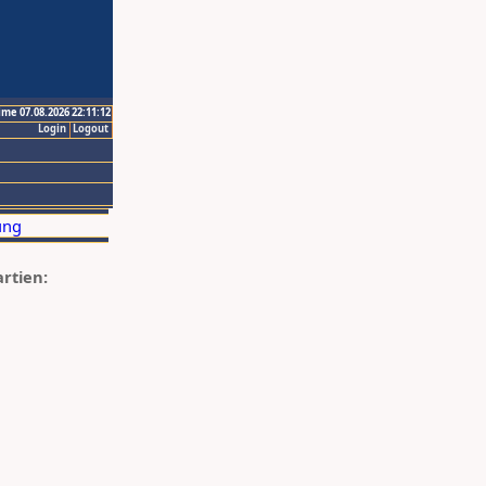
ime 07.08.2026 22:11:12
Login
Logout
artien: