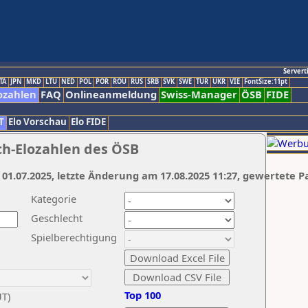
Servert
TA
JPN
MKD
LTU
NED
POL
POR
ROU
RUS
SRB
SVK
SWE
TUR
UKR
VIE
FontSize:11pt
ozahlen
FAQ
Onlineanmeldung
Swiss-Manager
ÖSB
FIDE
T
Elo Vorschau
Elo FIDE
ch-Elozahlen des ÖSB
 01.07.2025, letzte Änderung am 17.08.2025 11:27, gewertete P
Kategorie
Geschlecht
Spielberechtigung
Top 100
UT)