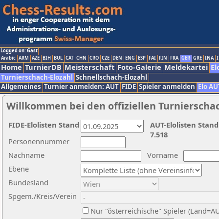
Logged on: Gast
Arabic
ARM
AZE
BIH
BUL
CAT
CHN
CRO
CZE
DEN
ENG
ESP
FAI
FIN
FRA
GER
GRE
INA
I
Home
TurnierDB
Meisterschaft
Foto-Galerie
Meldekartei
El
Turnierschach-Elozahl
Schnellschach-Elozahl
Allgemeines
Turnier anmelden: AUT
FIDE
Spieler anmelden
Elo AU
Willkommen bei den offiziellen Turnierscha
FIDE-Elolisten Stand
AUT-Elolisten Stand
7.518
Personennummer
Nachname
Vorname
Ebene
Bundesland
Spgem./Kreis/Verein
Nur "österreichische" Spieler (Land=A