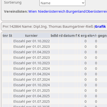
Sortierung
Vereinslisten:
Wien
Niederösterreich
Burgenland
Oberösterrei
Pnr:142864 Name: Dipl.Ing. Thomas Baumgartner-Rieß (
Grafik 
tnr
St
turnier
bdld
rd
datum
f
K
erg
elo+/-
gegn
Elozahl per 01.10.2022
0
0
Elozahl per 01.01.2023
0
0
Elozahl per 01.04.2023
0
0
Elozahl per 01.07.2023
0
0
Elozahl per 01.10.2023
0
0
Elozahl per 01.01.2024
0
0
Elozahl per 01.04.2024
0
0
Elozahl per 01.07.2024
0
0
Elozahl per 01.10.2024
0
0
Elozahl per 01.01.2025
0
0
Elozahl per 01.04.2025
0
0
Elozahl per 01.07.2025
0
0
Elozahl per 01.10.2025
0
0