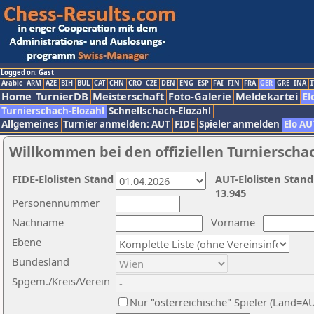
Logged on: Gast
Arabic
ARM
AZE
BIH
BUL
CAT
CHN
CRO
CZE
DEN
ENG
ESP
FAI
FIN
FRA
GER
GRE
INA
I
Home
TurnierDB
Meisterschaft
Foto-Galerie
Meldekartei
El
Turnierschach-Elozahl
Schnellschach-Elozahl
Allgemeines
Turnier anmelden: AUT
FIDE
Spieler anmelden
Elo AU
Willkommen bei den offiziellen Turnierscha
FIDE-Elolisten Stand
AUT-Elolisten Stand
13.945
Personennummer
Nachname
Vorname
Ebene
Bundesland
Spgem./Kreis/Verein
Nur "österreichische" Spieler (Land=A