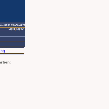
ime 08.08.2026 16:48:28
Login
Logout
artien: