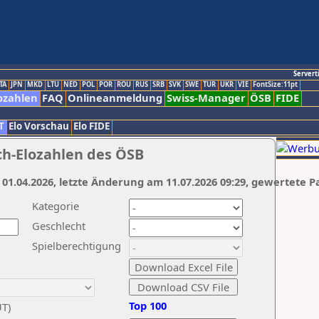
Servert
TA
JPN
MKD
LTU
NED
POL
POR
ROU
RUS
SRB
SVK
SWE
TUR
UKR
VIE
FontSize:11pt
ozahlen
FAQ
Onlineanmeldung
Swiss-Manager
ÖSB
FIDE
T
Elo Vorschau
Elo FIDE
ch-Elozahlen des ÖSB
 01.04.2026, letzte Änderung am 11.07.2026 09:29, gewertete P
Kategorie
Geschlecht
Spielberechtigung
Top 100
UT)