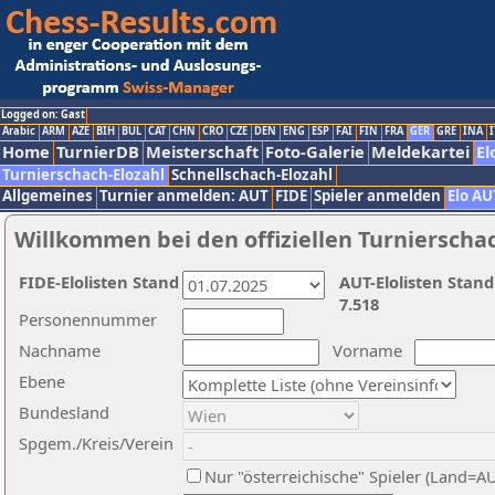
Logged on: Gast
Arabic
ARM
AZE
BIH
BUL
CAT
CHN
CRO
CZE
DEN
ENG
ESP
FAI
FIN
FRA
GER
GRE
INA
I
Home
TurnierDB
Meisterschaft
Foto-Galerie
Meldekartei
El
Turnierschach-Elozahl
Schnellschach-Elozahl
Allgemeines
Turnier anmelden: AUT
FIDE
Spieler anmelden
Elo AU
Willkommen bei den offiziellen Turnierscha
FIDE-Elolisten Stand
AUT-Elolisten Stand
7.518
Personennummer
Nachname
Vorname
Ebene
Bundesland
Spgem./Kreis/Verein
Nur "österreichische" Spieler (Land=A