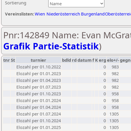
Sortierung
Vereinslisten:
Wien
Niederösterreich
Burgenland
Oberösterrei
Pnr:142849 Name: Evan McGrat
Grafik Partie-Statistik
)
tnr
St
turnier
bdld
rd
datum
f
K
erg
elo+/-
gegn
Elozahl per 01.10.2022
0
983
Elozahl per 01.01.2023
0
982
Elozahl per 01.04.2023
0
982
Elozahl per 01.07.2023
0
982
Elozahl per 01.10.2023
0
958
Elozahl per 01.01.2024
0
958
Elozahl per 01.04.2024
0
958
Elozahl per 01.07.2024
0
1305
Elozahl per 01.10.2024
0
1305
Elozahl per 01.01.2025
0
1305