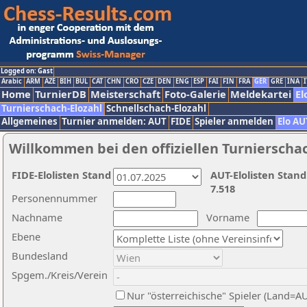
Logged on: Gast
Arabic
ARM
AZE
BIH
BUL
CAT
CHN
CRO
CZE
DEN
ENG
ESP
FAI
FIN
FRA
GER
GRE
INA
I
Home
TurnierDB
Meisterschaft
Foto-Galerie
Meldekartei
El
Turnierschach-Elozahl
Schnellschach-Elozahl
Allgemeines
Turnier anmelden: AUT
FIDE
Spieler anmelden
Elo AU
Willkommen bei den offiziellen Turnierscha
FIDE-Elolisten Stand
AUT-Elolisten Stand
7.518
Personennummer
Nachname
Vorname
Ebene
Bundesland
Spgem./Kreis/Verein
Nur "österreichische" Spieler (Land=A