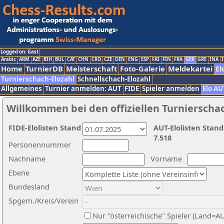
Logged on: Gast
Arabic
ARM
AZE
BIH
BUL
CAT
CHN
CRO
CZE
DEN
ENG
ESP
FAI
FIN
FRA
GER
GRE
INA
I
Home
TurnierDB
Meisterschaft
Foto-Galerie
Meldekartei
El
Turnierschach-Elozahl
Schnellschach-Elozahl
Allgemeines
Turnier anmelden: AUT
FIDE
Spieler anmelden
Elo AU
Willkommen bei den offiziellen Turnierscha
FIDE-Elolisten Stand
AUT-Elolisten Stand
7.518
Personennummer
Nachname
Vorname
Ebene
Bundesland
Spgem./Kreis/Verein
Nur "österreichische" Spieler (Land=A