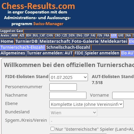
Logged on: Gast
Arabic
ARM
AZE
BIH
BUL
CAT
CHN
CRO
CZE
DEN
ENG
ESP
FAI
FIN
FRA
GER
GRE
INA
I
Home
TurnierDB
Meisterschaft
Foto-Galerie
Meldekartei
El
Turnierschach-Elozahl
Schnellschach-Elozahl
Allgemeines
Turnier anmelden: AUT
FIDE
Spieler anmelden
Elo AU
Willkommen bei den offiziellen Turnierscha
FIDE-Elolisten Stand
AUT-Elolisten Stand
7.518
Personennummer
Nachname
Vorname
Ebene
Bundesland
Spgem./Kreis/Verein
Nur "österreichische" Spieler (Land=A