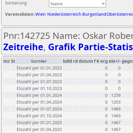
Sortierung
Vereinslisten:
Wien
Niederösterreich
Burgenland
Oberösterrei
Pnr:142725 Name: Oskar Rober
Zeitreihe
,
Grafik Partie-Statis
tnr
St
turnier
bdld
rd
datum
f
K
erg
elo+/-
gegn
Elozahl per 01.01.2023
0
0
Elozahl per 01.04.2023
0
0
Elozahl per 01.07.2023
0
0
Elozahl per 01.10.2023
0
0
Elozahl per 01.01.2024
0
1259
Elozahl per 01.04.2024
0
1203
Elozahl per 01.07.2024
0
1469
Elozahl per 01.10.2024
0
1469
Elozahl per 01.01.2025
0
1467
Elozahl per 01.04.2025
0
1467