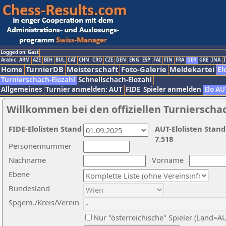
Logged on: Gast
Arabic
ARM
AZE
BIH
BUL
CAT
CHN
CRO
CZE
DEN
ENG
ESP
FAI
FIN
FRA
GER
GRE
INA
I
Home
TurnierDB
Meisterschaft
Foto-Galerie
Meldekartei
El
Turnierschach-Elozahl
Schnellschach-Elozahl
Allgemeines
Turnier anmelden: AUT
FIDE
Spieler anmelden
Elo AU
Willkommen bei den offiziellen Turnierscha
FIDE-Elolisten Stand
AUT-Elolisten Stand
7.518
Personennummer
Nachname
Vorname
Ebene
Bundesland
Spgem./Kreis/Verein
Nur "österreichische" Spieler (Land=A