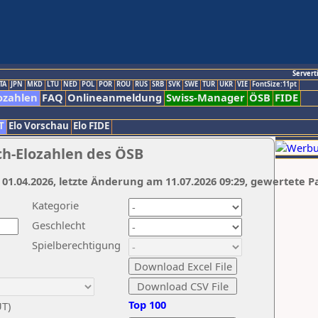
Servert
TA
JPN
MKD
LTU
NED
POL
POR
ROU
RUS
SRB
SVK
SWE
TUR
UKR
VIE
FontSize:11pt
ozahlen
FAQ
Onlineanmeldung
Swiss-Manager
ÖSB
FIDE
T
Elo Vorschau
Elo FIDE
ch-Elozahlen des ÖSB
 01.04.2026, letzte Änderung am 11.07.2026 09:29, gewertete P
Kategorie
Geschlecht
Spielberechtigung
Top 100
UT)