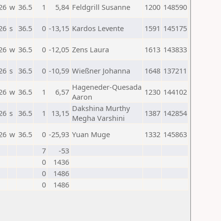
26
w
36.5
1
5,84
Feldgrill Susanne
1200
148590
26
s
36.5
0
-13,15
Kardos Levente
1591
145175
26
w
36.5
0
-12,05
Zens Laura
1613
143833
26
s
36.5
0
-10,59
Wießner Johanna
1648
137211
Hageneder-Quesada
26
w
36.5
1
6,57
1230
144102
Aaron
Dakshina Murthy
26
s
36.5
1
13,15
1387
142854
Megha Varshini
26
w
36.5
0
-25,93
Yuan Muge
1332
145863
7
-53
0
1436
0
1486
0
1486