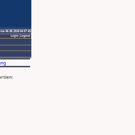
ime 06.08.2026 04:07:45
Login
Logout
artien: