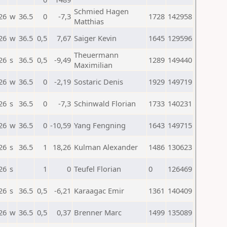
Schmied Hagen
26
w
36.5
0
-7,3
1728
142958
Matthias
26
w
36.5
0,5
7,67
Saiger Kevin
1645
129596
Theuermann
26
s
36.5
0,5
-9,49
1289
149440
Maximilian
26
w
36.5
0
-2,19
Sostaric Denis
1929
149719
26
s
36.5
0
-7,3
Schinwald Florian
1733
140231
26
w
36.5
0
-10,59
Yang Fengning
1643
149715
26
s
36.5
1
18,26
Kulman Alexander
1486
130623
26
s
1
0
Teufel Florian
0
126469
26
s
36.5
0,5
-6,21
Karaagac Emir
1361
140409
26
w
36.5
0,5
0,37
Brenner Marc
1499
135089