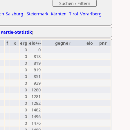
ch
Salzburg
Steiermark
Kärnten
Tirol
Vorarlberg
 Partie-Statistik
)
m
f
K
erg
elo+/-
gegner
elo
pnr
0
0
0
818
0
819
0
819
0
851
0
939
0
1280
0
1281
0
1282
0
1482
0
1496
0
1476
0
1489