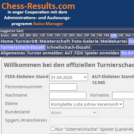
Logged on: Gast
Arabic
ARM
AZE
BIH
BUL
CAT
CHN
CRO
CZE
DEN
ENG
ESP
FAI
FIN
FRA
GER
GRE
INA
I
Home
TurnierDB
Meisterschaft
Foto-Galerie
Meldekartei
El
Turnierschach-Elozahl
Schnellschach-Elozahl
Allgemeines
Turnier anmelden: AUT
FIDE
Spieler anmelden
Elo AU
Willkommen bei den offiziellen Turnierscha
FIDE-Elolisten Stand
AUT-Elolisten Stand
13.945
Personennummer
Nachname
Vorname
Ebene
Bundesland
Spgem./Kreis/Verein
Nur "österreichische" Spieler (Land=A