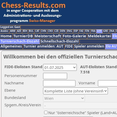
Logged on: Gast
Arabic
ARM
AZE
BIH
BUL
CAT
CHN
CRO
CZE
DEN
ENG
ESP
FAI
FIN
FRA
GER
GRE
INA
I
Home
TurnierDB
Meisterschaft
Foto-Galerie
Meldekartei
El
Turnierschach-Elozahl
Schnellschach-Elozahl
Allgemeines
Turnier anmelden: AUT
FIDE
Spieler anmelden
Elo AU
Willkommen bei den offiziellen Turnierscha
FIDE-Elolisten Stand
AUT-Elolisten Stand
7.518
Personennummer
Nachname
Vorname
Ebene
Bundesland
Spgem./Kreis/Verein
Nur "österreichische" Spieler (Land=A